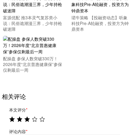
富源优配 推3本灵气复苏类小
珺牛策略 【投融资动态】听象
说：民俗诡潮漫三界，少年持枪
科技Pre-A轮融资，投资方为钟
破迷障
鼎资本
配操盘 参保人数突破330万！
2026年度“北京普惠健康保”参保
仅剩最后一周
相关评论
本文评分
*
评论内容
*