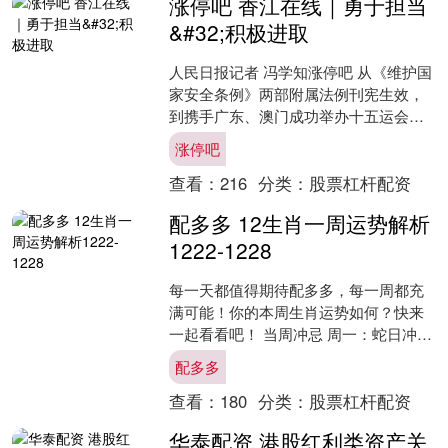
涨停吧 香江在线｜勇于担当
&#32;积极进取
人民日报记者 冯学知涨停吧 从《维护国
家安全条例》两部附属法例刊宪生效，
到携手广东、澳门成功举办十五运会和
残特奥会，再到成功举行香港特区第八
涨停吧
届立法会选举……一年....
查看：
216
分类：
股票杠杆配资
配多多 12生肖一周运势解析
1222-1228
每一天都值得期待配多多，每一周都充
满可能！你的本周生肖运势如何？快来
一起看看吧！ 当周冲忌 周一：蛇日冲猪
周二：马日冲鼠 周三：羊日冲牛 周四：
配多多
猴日冲虎 周五....
查看：
180
分类：
股票杠杆配资
华泰配资 港股红利类资产关