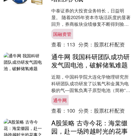
中泰证券的大投资业务特长，日益明
显。 随着2025年资本市场活跃度的显著
回升，券商板块业绩修复不断得到验
证。1月29日，中泰证券发布业绩预增公
国融资管
告。 公司预计全年....
查看：
113
分类：
股票杠杆配资
通牛网 我国科研团队成功研
发气固电池，破解储氢难题
近期，中国科学院大连化学物理研究所
科研团队成功研发了以氢气和金属为电
极的气—固氢负离子原型电池（简称“气
固电池”），通过“氢电共储”模式，为常
通牛网
温常压高效储氢提供....
查看：
100
分类：
股票杠杆配资
A股策略 古寺今花：海棠缀
园，赴一场跨越时光的花事