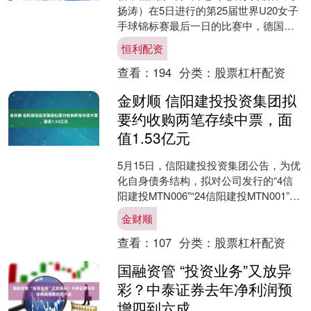
扬涛）在5日进行的第25届世界U20女子
手球锦标赛最后一日的比赛中，德国队
以33:26战胜丹麦，获得本届世锦赛金
恒利配资
牌。在铜牌赛....
查看：
194
分类：
股票杠杆配资
金财顺 信阳建投投资集团拟
要约收购两笔存续中票，面
值1.53亿元
5月15日，信阳建投投资集团公告，为优
化自身债务结构，拟对公司发行的“4信
阳建投MTN006”“24信阳建投MTN001”开
展现金要约收购，拟收购标的债券面值
金财顺
分....
查看：
107
分类：
股票杠杆配资
国融资管 “投资业务”又放异
彩？中泰证券去年净利润预
增四到六成