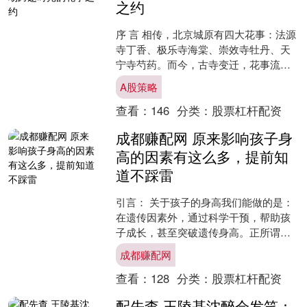
之约
序 言 相传，北京城原有四大花事：法源
寺丁香、极乐寺海棠、崇效寺牡丹、天
宁寺芍药。而今，古寺变迁，花事流
转，幸而史志留痕，风物可寻。本系列
A股策略
以“古寺今花”为名，循....
查看：
146
分类：
股票杠杆配资
成都赚配网 原来影响孩子身
高的因素有这么多，提前知
道不踩雷
引言： 关于孩子的身高我们能做的是：
在遗传因素外，通过科学干预，帮助孩
子成长，甚至突破遗传身高。正所谓，
七分天注定，三分靠打拼。我们要做好
成都赚配网
的就是这个“三分”。今....
查看：
128
分类：
股票杠杆配资
配先查 王陵基沈醉会发笑：