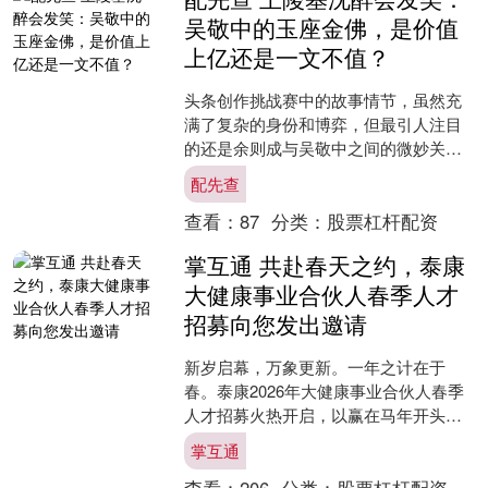
吴敬中的玉座金佛，是价值
上亿还是一文不值？
头条创作挑战赛中的故事情节，虽然充
满了复杂的身份和博弈，但最引人注目
的还是余则成与吴敬中之间的微妙关
系。无论他是不是峨眉峰，或者吴敬中
配先查
作为少将站长是否会倾尽全力....
查看：
87
分类：
股票杠杆配资
掌互通 共赴春天之约，泰康
大健康事业合伙人春季人才
招募向您发出邀请
新岁启幕，万象更新。一年之计在于
春。泰康2026年大健康事业合伙人春季
人才招募火热开启，以赢在马年开头之
势，向各界英才发出邀请。此次招募不
掌互通
仅是提供一次择业机会，....
查看：
206
分类：
股票杠杆配资