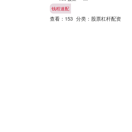
钱程速配
查看：
153
分类：
股票杠杆配资
鸿满仓 周小川龚正出席上海
国际金融中心建设专场，聆
听国际企业家和学者意见建
议
2025陆家嘴论坛上海国际金融中心建设
专场今天（6月18日）举行鸿满仓，专家
学者与国际企业家齐聚一堂，为上海国
际金融中心建设建言献策。十二届全国
鸿满仓
政协副主席、上海....
查看：
209
分类：
股票杠杆配资
千层金 世界环境日 | A股可
降解塑料行业ESG信披观
察：产品可降解率等技术参