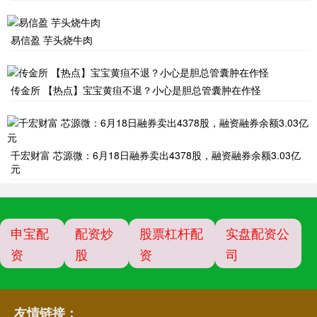
易信盈 芋头烧牛肉
传金所 【热点】宝宝黄疸不退？小心是胆总管囊肿在作怪
千宏财富 芯源微：6月18日融券卖出4378股，融资融券余额3.03亿
元
申宝配
配资炒
股票杠杆配
实盘配资公
资
股
资
司
友情链接：