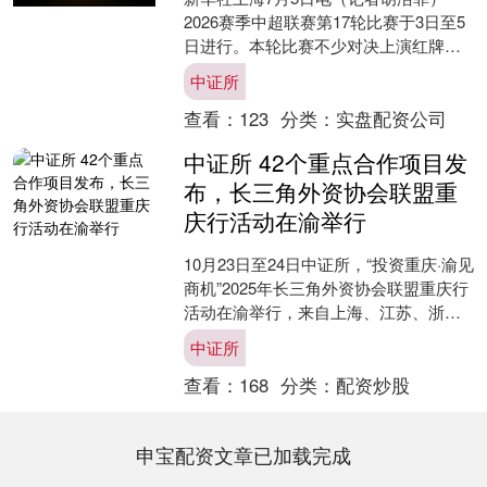
2026赛季中超联赛第17轮比赛于3日至5
日进行。本轮比赛不少对决上演红牌与
绝杀戏码。“领头羊”成都蓉城队本轮客场
中证所
收获平局，依....
查看：
123
分类：
实盘配资公司
中证所 42个重点合作项目发
布，长三角外资协会联盟重
庆行活动在渝举行
10月23日至24日中证所，“投资重庆·渝见
商机”2025年长三角外资协会联盟重庆行
活动在渝举行，来自上海、江苏、浙
江、安徽等地外资协会和外资企业的50
中证所
余位负责....
查看：
168
分类：
配资炒股
申宝配资文章已加载完成