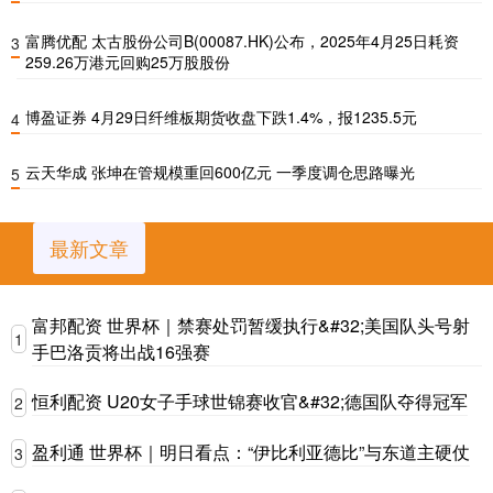
富腾优配 太古股份公司B(00087.HK)公布，2025年4月25日耗资
3
259.26万港元回购25万股股份
博盈证券 4月29日纤维板期货收盘下跌1.4%，报1235.5元
4
云天华成 张坤在管规模重回600亿元 一季度调仓思路曝光
5
最新文章
富邦配资 世界杯｜禁赛处罚暂缓执行&#32;美国队头号射
1
手巴洛贡将出战16强赛
恒利配资 U20女子手球世锦赛收官&#32;德国队夺得冠军
2
盈利通 世界杯｜明日看点：“伊比利亚德比”与东道主硬仗
3